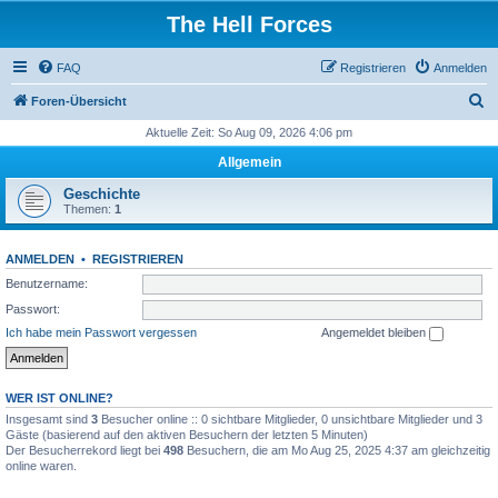
The Hell Forces
FAQ
Registrieren
Anmelden
S
Foren-Übersicht
u
Aktuelle Zeit: So Aug 09, 2026 4:06 pm
c
Allgemein
h
Geschichte
e
Themen:
1
ANMELDEN
•
REGISTRIEREN
Benutzername:
Passwort:
Ich habe mein Passwort vergessen
Angemeldet bleiben
WER IST ONLINE?
Insgesamt sind
3
Besucher online :: 0 sichtbare Mitglieder, 0 unsichtbare Mitglieder und 3
Gäste (basierend auf den aktiven Besuchern der letzten 5 Minuten)
Der Besucherrekord liegt bei
498
Besuchern, die am Mo Aug 25, 2025 4:37 am gleichzeitig
online waren.