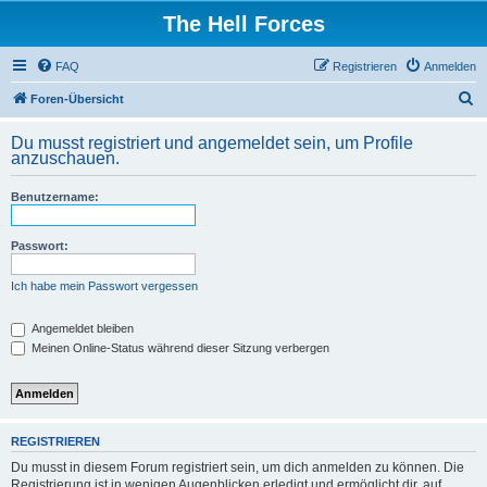
The Hell Forces
FAQ
Registrieren
Anmelden
S
Foren-Übersicht
u
Du musst registriert und angemeldet sein, um Profile
c
anzuschauen.
h
Benutzername:
e
Passwort:
Ich habe mein Passwort vergessen
Angemeldet bleiben
Meinen Online-Status während dieser Sitzung verbergen
REGISTRIEREN
Du musst in diesem Forum registriert sein, um dich anmelden zu können. Die
Registrierung ist in wenigen Augenblicken erledigt und ermöglicht dir, auf