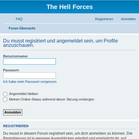
The Hell Forces
FAQ
Registrieren
Anmelden
S
Foren-Übersicht
u
Du musst registriert und angemeldet sein, um Profile
c
anzuschauen.
h
Benutzername:
e
Passwort:
Ich habe mein Passwort vergessen
Angemeldet bleiben
Meinen Online-Status während dieser Sitzung verbergen
REGISTRIEREN
Du musst in diesem Forum registriert sein, um dich anmelden zu können. Die
Registrierung ist in wenigen Augenblicken erledigt und ermöglicht dir, auf