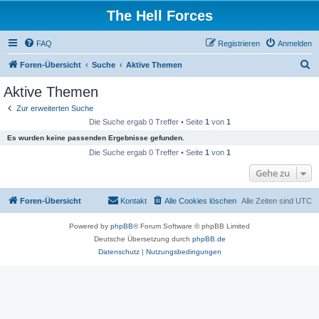
The Hell Forces
FAQ
Registrieren
Anmelden
S
Foren-Übersicht
Suche
Aktive Themen
u
Aktive Themen
c
Zur erweiterten Suche
h
Die Suche ergab 0 Treffer • Seite
1
von
1
e
Es wurden keine passenden Ergebnisse gefunden.
Die Suche ergab 0 Treffer • Seite
1
von
1
Gehe zu
Foren-Übersicht
Kontakt
Alle Cookies löschen
Alle Zeiten sind
UTC
Powered by
phpBB
® Forum Software © phpBB Limited
Deutsche Übersetzung durch
phpBB.de
Datenschutz
|
Nutzungsbedingungen