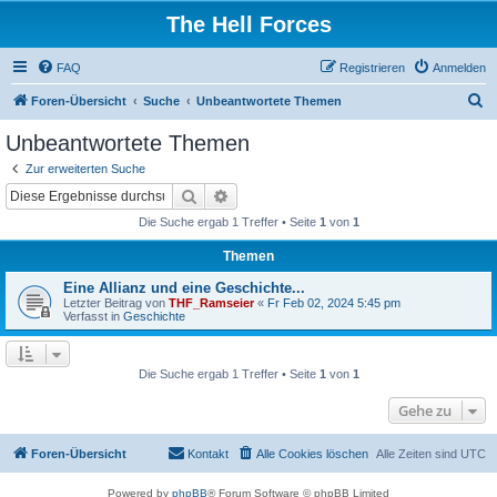
The Hell Forces
FAQ
Registrieren
Anmelden
S
Foren-Übersicht
Suche
Unbeantwortete Themen
u
Unbeantwortete Themen
c
Zur erweiterten Suche
h
Suche
Erweiterte Suche
e
Die Suche ergab 1 Treffer • Seite
1
von
1
Themen
Eine Allianz und eine Geschichte...
Letzter Beitrag von
THF_Ramseier
«
Fr Feb 02, 2024 5:45 pm
Verfasst in
Geschichte
Die Suche ergab 1 Treffer • Seite
1
von
1
Gehe zu
Foren-Übersicht
Kontakt
Alle Cookies löschen
Alle Zeiten sind
UTC
Powered by
phpBB
® Forum Software © phpBB Limited