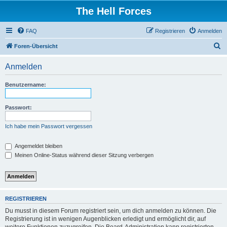
The Hell Forces
FAQ
Registrieren
Anmelden
S
Foren-Übersicht
u
Anmelden
c
h
Benutzername:
e
Passwort:
Ich habe mein Passwort vergessen
Angemeldet bleiben
Meinen Online-Status während dieser Sitzung verbergen
REGISTRIEREN
Du musst in diesem Forum registriert sein, um dich anmelden zu können. Die
Registrierung ist in wenigen Augenblicken erledigt und ermöglicht dir, auf
weitere Funktionen zuzugreifen. Die Board-Administration kann registrierten