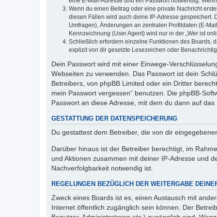
eine E-Mail-Adresse und ein Passwort notwendig. Wenn du
Wenn du einen Beitrag oder eine private Nachricht erste
diesen Fällen wird auch deine IP-Adresse gespeichert. 
Umfragen), Änderungen an zentralen Profildaten (E-Mai
Kennzeichnung (User Agent) wird nur in der „Wer ist onl
Schließlich erfordern einzelne Funktionen des Boards,
explizit von dir gesetzte Lesezeichen oder Benachrichti
Dein Passwort wird mit einer Einwege-Verschlüsselung 
Webseiten zu verwenden. Das Passwort ist dein Schlü
Betreibers, von phpBB Limited oder ein Dritter berec
mein Passwort vergessen“ benutzen. Die phpBB-Softw
Passwort an diese Adresse, mit dem du dann auf das 
GESTATTUNG DER DATENSPEICHERUNG
Du gestattest dem Betreiber, die von dir eingegeben
Darüber hinaus ist der Betreiber berechtigt, im Rahm
und Aktionen zusammen mit deiner IP-Adresse und de
Nachverfolgbarkeit notwendig ist.
REGELUNGEN BEZÜGLICH DER WEITERGABE DEINE
Zweck eines Boards ist es, einen Austausch mit andere
Internet öffentlich zugänglich sein können. Der Betrei