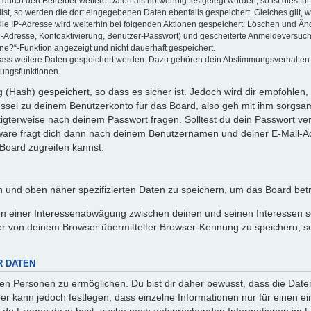
rch den Betreiber weitere Daten als notwendig festgelegt wurden, so ist dies für 
llst, so werden die dort eingegebenen Daten ebenfalls gespeichert. Gleiches gilt, 
Die IP-Adresse wird weiterhin bei folgenden Aktionen gespeichert: Löschen und Än
l-Adresse, Kontoaktivierung, Benutzer-Passwort) und gescheiterte Anmeldeversuch
ine?“-Funktion angezeigt und nicht dauerhaft gespeichert.
 dass weitere Daten gespeichert werden. Dazu gehören dein Abstimmungsverhalten
gungsfunktionen.
(Hash) gespeichert, so dass es sicher ist. Jedoch wird dir empfohlen, 
ssel zu deinem Benutzerkonto für das Board, also geh mit ihm sorgsam
htigterweise nach deinem Passwort fragen. Solltest du dein Passwort v
are fragt dich dann nach deinem Benutzernamen und deiner E-Mail-Ad
Board zugreifen kannst.
en und oben näher spezifizierten Daten zu speichern, um das Board bet
en einer Interessenabwägung zwischen deinen und seinen Interessen sow
r von deinem Browser übermittelter Browser-Kennung zu speichern, so
R DATEN
n Personen zu ermöglichen. Du bist dir daher bewusst, dass die Daten d
ber kann jedoch festlegen, dass einzelne Informationen nur für einen ei