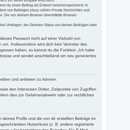
dich vor deren Eingabe ersichtlich.
wenn du einen Beitrag als Entwurf zwischenspeicherst. In
dern von Beiträgen (dazu zählen Private Nachrichten und
e. Die von deinem Browser übermittelte Browser-
 bei Umfragen, der Gelesen-Status von deinen Beiträgen oder
dieses Passwort nicht auf einer Vielzahl von
 um. Insbesondere wird dich kein Vertreter des
ergessen haben, so kannst du die Funktion „Ich habe
resse und sendet anschließend ein neu generiertes
reiben und anbieten zu können.
ie den Interessen Dritter, Zeitpunkte von Zugriffen
fern dies zur Gefahrenabwehr oder zur rechtlichen
eines Profils und die von dir erstellten Beiträge im
ngeschränkten Nutzerkreis (z. B. andere registrierte