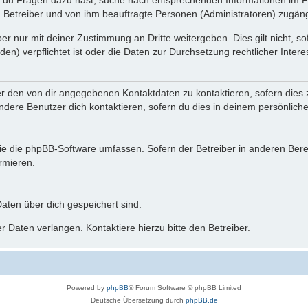
n du Fragen dazu hast, suche nach entsprechenden Informationen im Fo
n Betreiber und von ihm beauftragte Personen (Administratoren) zugäng
r nur mit deiner Zustimmung an Dritte weitergeben. Dies gilt nicht, s
n) verpflichtet ist oder die Daten zur Durchsetzung rechtlicher Interes
er den von dir angegebenen Kontaktdaten zu kontaktieren, sofern dies 
andere Benutzer dich kontaktieren, sofern du dies in deinem persönliche
, die die phpBB-Software umfassen. Sofern der Betreiber in anderen Be
ormieren.
 Daten über dich gespeichert sind.
 Daten verlangen. Kontaktiere hierzu bitte den Betreiber.
Powered by
phpBB
® Forum Software © phpBB Limited
Deutsche Übersetzung durch
phpBB.de