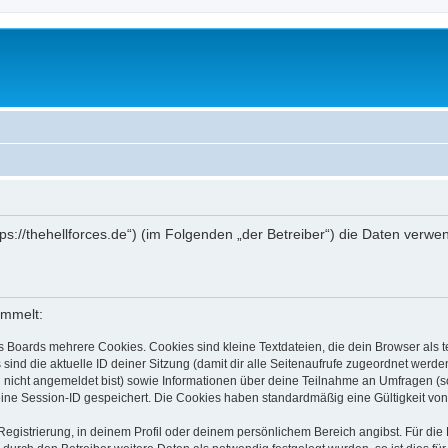
https://thehellforces.de“) (im Folgenden „der Betreiber“) die Daten v
ammelt:
s Boards mehrere Cookies. Cookies sind kleine Textdateien, die dein Browser als
 sind die aktuelle ID deiner Sitzung (damit dir alle Seitenaufrufe zugeordnet werd
u nicht angemeldet bist) sowie Informationen über deine Teilnahme an Umfragen (s
eine Session-ID gespeichert. Die Cookies haben standardmäßig eine Gültigkeit von 
Registrierung, in deinem Profil oder deinem persönlichem Bereich angibst. Für di